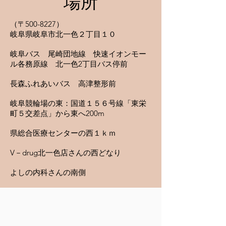
場所
（〒500-8227）
岐阜県岐阜市北一色２丁目１０
岐阜バス 尾崎団地線 快速イオンモー
ル各務原線 北一色2丁目バス停前
長森ふれあいバス 高津整形前
岐阜競輪場の東：国道１５６号線「東栄
町５交差点」から東へ200m
県総合医療センターの西１ｋｍ
V－drug北一色店さんの西どなり
よしの内科さんの南側